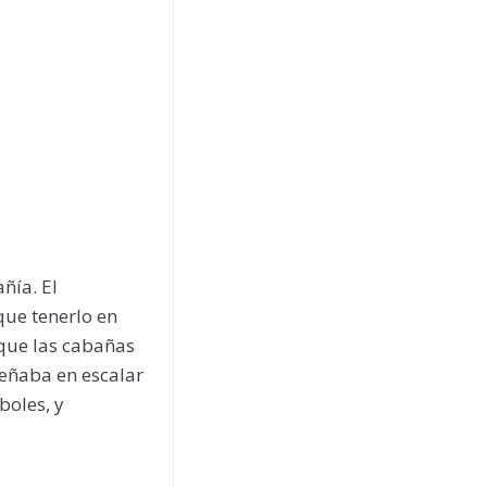
ñía. El
que tenerlo en
 que las cabañas
peñaba en escalar
boles, y