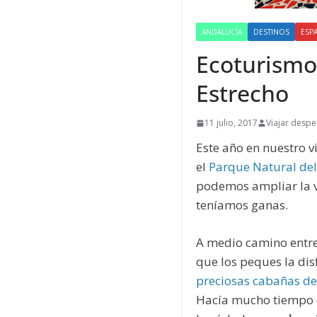
ANDALUCÍA
DESTINOS
ESP
Ecoturismo
Estrecho
11 julio, 2017
Viajar despe
Este año en nuestro v
el
Parque Natural del
podemos ampliar la v
teníamos ganas.
A medio camino entre 
que los peques la dis
preciosas cabañas d
Hacía mucho tiempo q