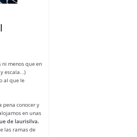
l
ás ni menos que en
 y escala…)
 al que le
a pena conocer y
 alojamos en unas
e de laurisilva.
de las ramas de