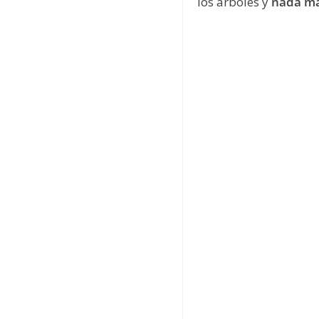
los árboles y
nada m