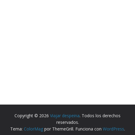
Copyright © 2026
Viajar despeina
. Todos los derechos
reservados.
Tema:
ColorMag
por ThemeGrill. Funciona con
WordPress
.