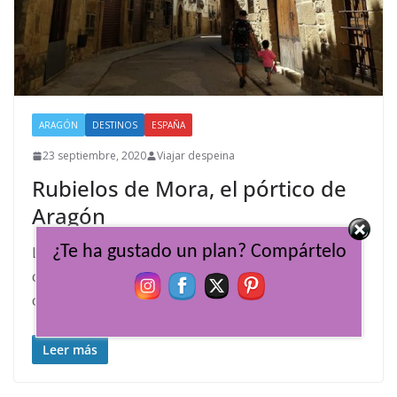
ARAGÓN
DESTINOS
ESPAÑA
23 septiembre, 2020
Viajar despeina
Rubielos de Mora, el pórtico de
Aragón
¿Te ha gustado un plan? Compártelo
Llegamos a Rubielos de Mora un poco por
casualidad en nuestro Dino trip veraniego y
cuánto nos alegramos de haberlo
Leer más