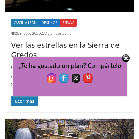
CASTILLA-LEÓN
DESTINOS
ESPAÑA
29 mayo, 2020
Viajar despeina
Ver las estrellas en la Sierra de
Gredos
¿Te ha gustado un plan? Compártelo
Con la llegada del buen tiempo y las ganas de
aire libre, mirar a los cielos nocturnos puede
ser uno
Leer más