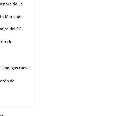
 señora de La
ta María de
fica del RC.
zón de
s bodegas cueva
bezón de
n