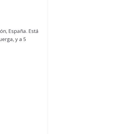
eón, España. Está
uerga, y a 5