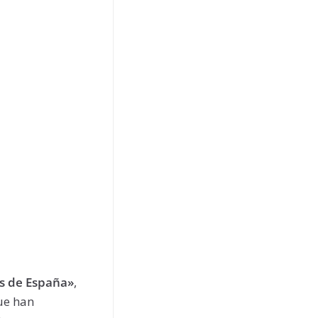
os de España»
,
ue han