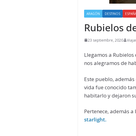
ARAGÓN
DESTINOS
ESPAÑ
Rubielos de
23 septiembre, 2020
Viaja
Llegamos a Rubielos 
nos alegramos de hab
Este pueblo, además 
vida fue conocido t
habitarlo y dejaron s
Pertenece, además a
starlight.