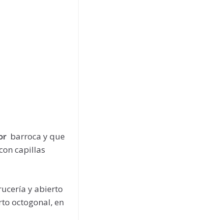
yor
barroca y que
con capillas
rucería y abierto
to octogonal, en