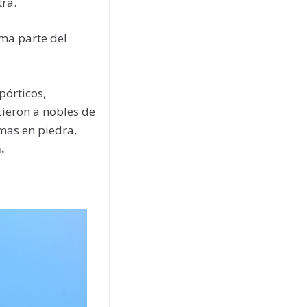
ra.
rma parte del
pórticos,
ieron a nobles de
mas en piedra,
.