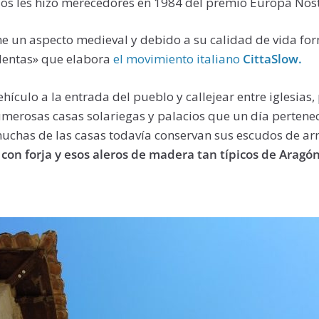
ios les hizo merecedores en 1984 del premio Europa Nost
ne un aspecto medieval y debido a su calidad de vida fo
 lentas» que elabora
el movimiento italiano
CittaSlow.
ehículo a la entrada del pueblo y callejear entre iglesias, 
merosas casas solariegas y palacios que un día pertenec
muchas de las casas todavía conservan sus escudos de ar
con forja y esos aleros de madera tan típicos de Aragón