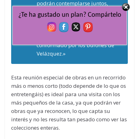
podrán contemplarse juntos,
y
Las Meninas
y
Las
¿Te ha gustado un plan? Compártelo
Hilanderas
compartirán espacio
en la Sala XII, junto a un
excepcional “retablo”
conformado por los bufones de
Velázquez.»
Esta reunión especial de obras en un recorrido
más o menos corto (todo depende de lo que os
entretengáis) es ideal para una visita con los
más pequeños de la casa, ya que podrán ver
obras que ya reconocen, lo que capta su
interés y no les resulta tan pesado como ver las
colecciones enteras.