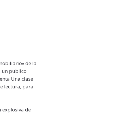
mobiliario» de la
a un publico
senta Una clase
de lectura, para
a explosiva de