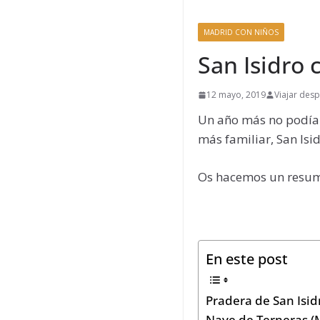
MADRID CON NIÑOS
San Isidro 
12 mayo, 2019
Viajar des
Un año más no podíamo
más familiar, San Isid
Os hacemos un resume
En este post
Pradera de San Isid
Nave de Terneras (