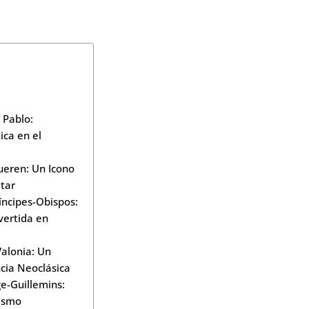
 Pablo:
ca en el
eren: Un Icono
itar
ríncipes-Obispos:
vertida en
alonia: Un
cia Neoclásica
ge-Guillemins:
rismo