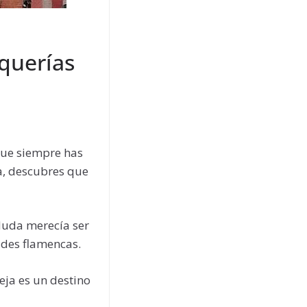
 querías
 que siempre has
a, descubres que
duda merecía ser
ades flamencas.
eja es un destino