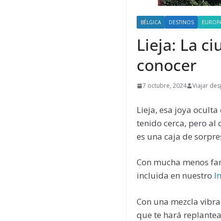
BÉLGICA
DESTINOS
EUROP
Lieja: La c
conocer
7 octubre, 2024
Viajar de
Lieja, esa joya ocult
tenido cerca, pero al
es una caja de sorpre
Con mucha menos fama
incluida en nuestro
I
Con una mezcla vibran
que te hará replantea