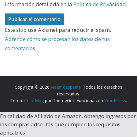
información detallada en la
Política de Privacidad
.
Este sitio usa Akismet para reducir el spam.
Aprende cómo se procesan los datos de tus
comentarios.
Copyright © 2026
Viajar despeina
. Todos los derechos
reservados.
Tema:
ColorMag
por ThemeGrill. Funciona con
WordPress
.
En calidad de Afiliado de Amazon, obtengo ingresos por
las compras adscritas que cumplen los requisitos
aplicables.