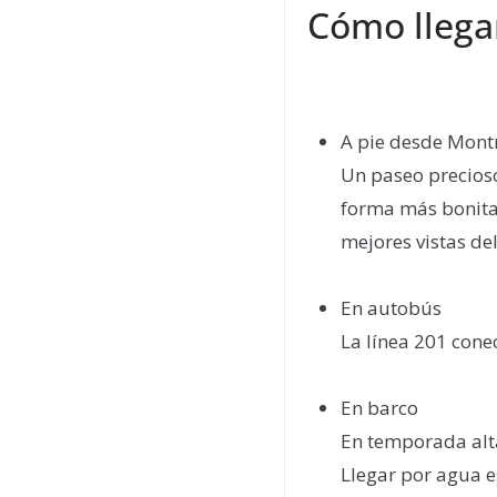
Cómo llegar
A pie desde Mont
Un paseo precios
forma más bonita 
mejores vistas del
En autobús
La línea 201 conec
En barco
En temporada alta
Llegar por agua e