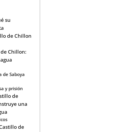
ué su
ta
llo de Chillon
 de Chillon:
l agua
sa de Saboya
a y prisión
tillo de
onstruye una
agua
icos
Castillo de