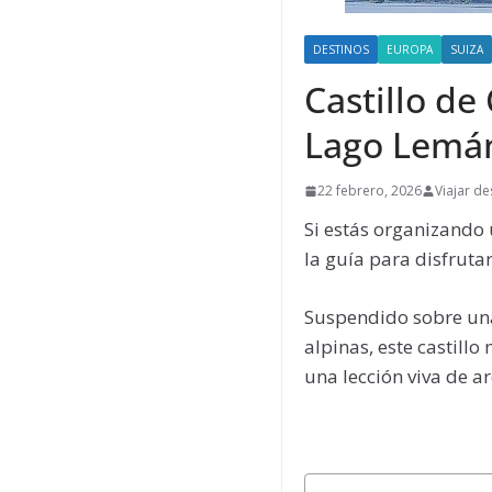
DESTINOS
EUROPA
SUIZA
Castillo de
Lago Lemá
22 febrero, 2026
Viajar d
Si estás organizando
la guía para disfrutar
Suspendido sobre una
alpinas, este castill
una lección viva de a