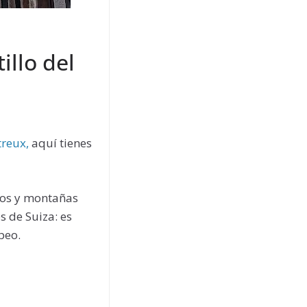
illo del
reux,
aquí tienes
dos y montañas
s de Suiza: es
peo.