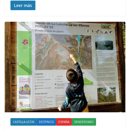
Leer más
CASTILLA-LEÓN
DESTINOS
ESPAÑA
SENDERISMO