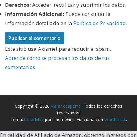
Derechos:
Acceder, rectificar y suprimir los datos.
Información Adicional:
Puede consultar la
información detallada en la
Política de Privacidad
.
Este sitio usa Akismet para reducir el spam.
Aprende cómo se procesan los datos de tus
comentarios.
Copyright © 2026
Viajar despeina
. Todos los derechos
reservados.
Tema:
ColorMag
por ThemeGrill. Funciona con
WordPress
.
En calidad de Afiliado de Amazon, obtengo ingresos por