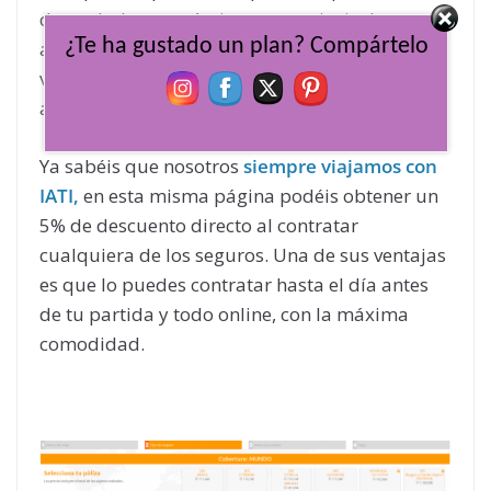
desembolso económico muy serio, incluso por
¿Te ha gustado un plan? Compártelo
algo tan sencillo como un esguince o algún
virus intestinal. Y yendo con niños, ¿quién se
arriesga?.
Ya sabéis que nosotros
siempre viajamos con
IATI,
en esta misma página podéis obtener un
5% de descuento directo al contratar
cualquiera de los seguros. Una de sus ventajas
es que lo puedes contratar hasta el día antes
de tu partida y todo online, con la máxima
comodidad.