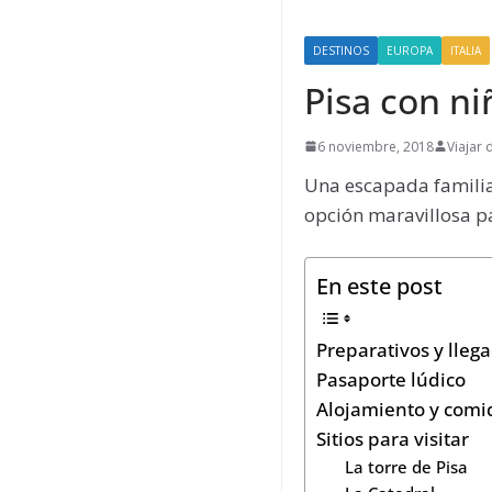
DESTINOS
EUROPA
ITALIA
Pisa con n
6 noviembre, 2018
Viajar
Una escapada familiar
opción maravillosa pa
En este post
Preparativos y lleg
Pasaporte lúdico
Alojamiento y comi
Sitios para visitar
La torre de Pisa