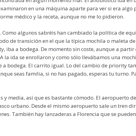
 encontraba en algún momento mal. El antibiótico iba en
examinaron en una máquina aparte para ver si era algo p
informe médico y la receta, aunque no me lo pidieron.
. Como algunos sabréis han cambiado la política de equi
odo de transición en el que la típica mochila o maleta de 
ty, iba a bodega. De momento sin coste, aunque a partir
 A la ida se enrollaron y como sólo llevábamos una moch
ue a bodega. El carrito igual. Lo del cambio de priority t
que seas familia, si no has pagado, esperas tu turno. P
as y media, así que es bastante cómodo. El aeropuerto de
asco urbano. Desde el mismo aeropuerto sale un tren dir
renes. También hay lanzaderas a Florencia que se pueden 