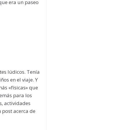
 que era un paseo
tes lúdicos. Tenía
s en el viaje. Y
ás «físicas» que
demás para los
s, actividades
n post acerca de