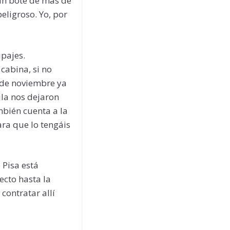
 un bote de más de
eligroso. Yo, por
pajes.
cabina, si no
 de noviembre ya
ila nos dejaron
ambién cuenta a la
ara que lo tengáis
 Pisa está
ecto hasta la
contratar allí