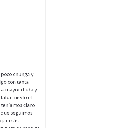
n poco chunga y
lgo con tanta
tra mayor duda y
s daba miedo el
 teníamos claro
sí que seguimos
iajar más