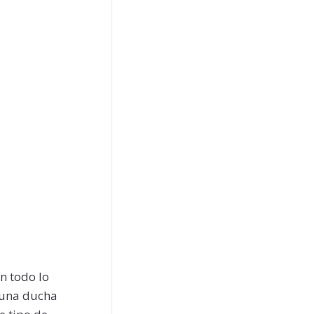
on todo lo
y una ducha