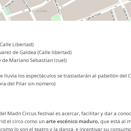
Calle Libertad)
varez de Galdea (Calle libertad)
le de Mariano Sebastian Izuel)
 lluvia los espectáculos se trasladarán al pabellón del C
ora del Pilar sin número)
el Madn Circus festival es acercar, facilitar y dar a cono
rid el circo como un
arte escénico maduro,
que está al m
, como lo son el teatro y la danza, e incentivar su consu