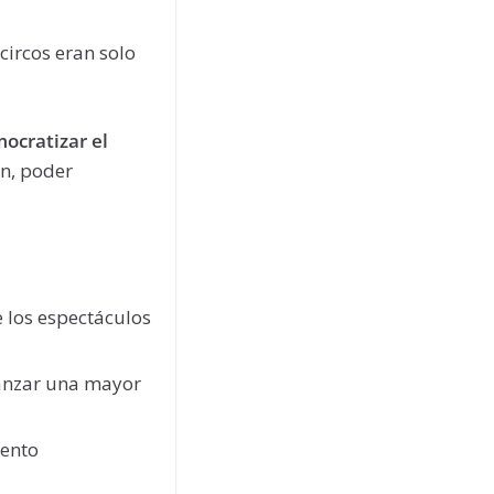
circos eran solo
ocratizar el
ón, poder
e los espectáculos
lcanzar una mayor
iento