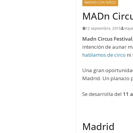
MADRID CON NIÑOS
MADn Circus
12 septiembre, 2019
Viaja
Madn Circus Festival
intención de aunar m
hablamos de circo
ni 
Una gran oportunidad
Madrid. Un planazo par
Se desarrolla del
11 
Madrid