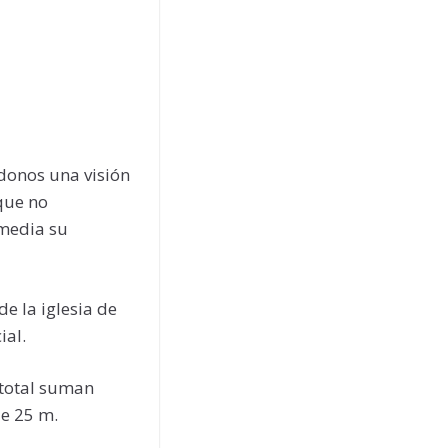
donos una visión
 que no
 media su
de la iglesia de
ial.
 total suman
de 25 m.