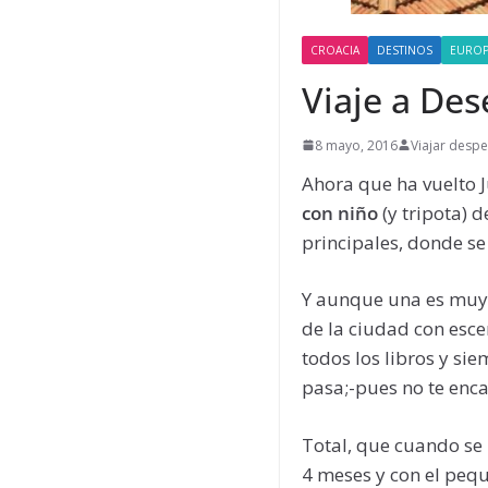
CROACIA
DESTINOS
EURO
Viaje a De
8 mayo, 2016
Viajar despe
Ahora que ha vuelto J
con niño
(y tripota) d
principales, donde se
Y aunque una es muy 
de la ciudad con esce
todos los libros y sie
pasa;-pues no te enca
Total, que cuando se
4 meses y con el peque