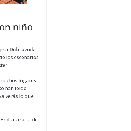
con niño
je a
Dubrovnik
 de los escenarios
ster.
 muchos lugares
se han leído
 ya verás lo que
s. Embarazada de