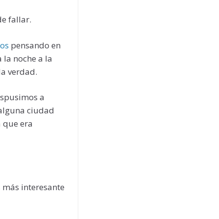
e fallar.
los
pensando en
 la noche a la
la verdad.
dispusimos a
 alguna ciudad
a que era
 más interesante