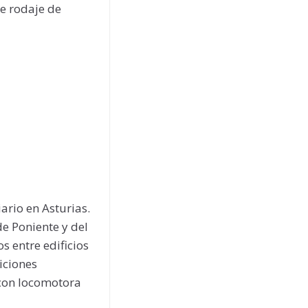
e rodaje de
.
ario en Asturias.
e Poniente y del
s entre edificios
siciones
 con locomotora