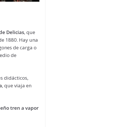
de Delicias
, que
 de 1880. Hay una
gones de carga o
medio de
s didácticos,
a
, que viaja en
eño tren a vapor