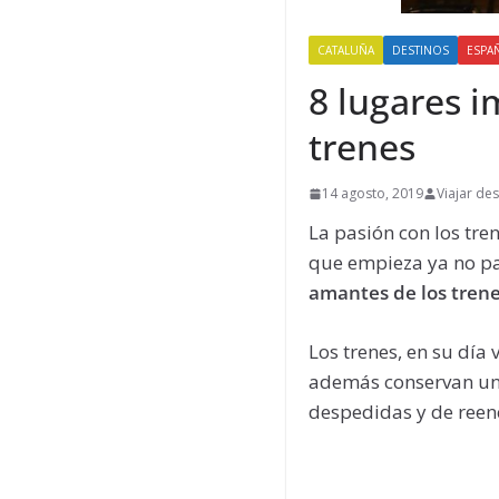
CATALUÑA
DESTINOS
ESPA
8 lugares i
trenes
14 agosto, 2019
Viajar de
La pasión con los tre
que empieza ya no pa
amantes de los trene
Los trenes, en su día
además conservan un h
despedidas y de reenc