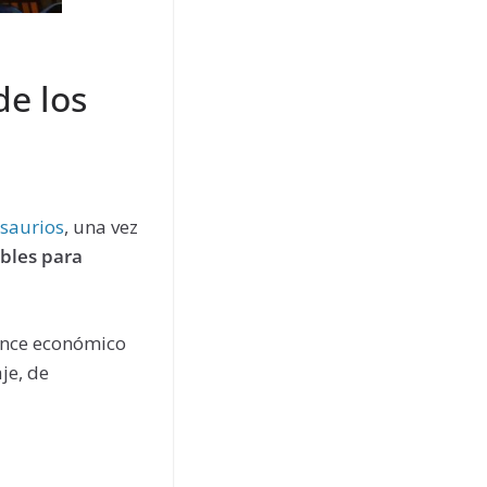
de los
saurios
, una vez
ibles para
vance económico
je, de