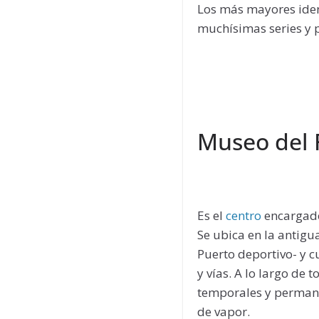
Los más mayores iden
muchísimas series y p
Museo del F
Es el
centro
encargado 
Se ubica en la antigu
Puerto deportivo- y c
y vías. A lo largo de 
temporales y permane
de vapor.