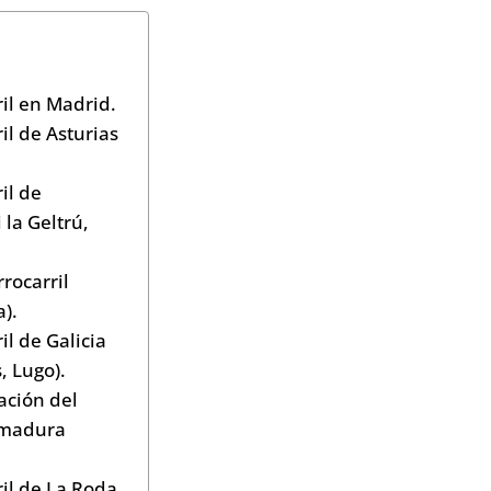
ril en Madrid.
il de Asturias
il de
 la Geltrú,
rocarril
a).
il de Galicia
, Lugo).
ación del
remadura
il de La Roda