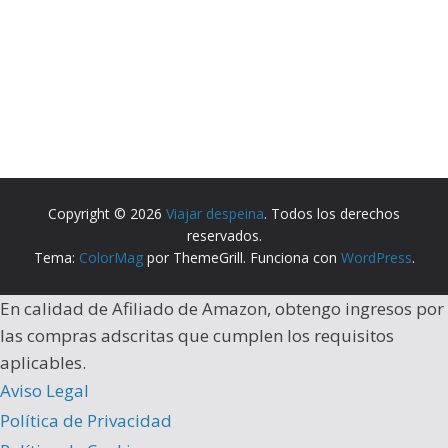
Copyright © 2026
Viajar despeina
. Todos los derechos
reservados.
Tema:
ColorMag
por ThemeGrill. Funciona con
WordPress
.
En calidad de Afiliado de Amazon, obtengo ingresos por
las compras adscritas que cumplen los requisitos
aplicables.
Aviso Legal
Política de Privacidad