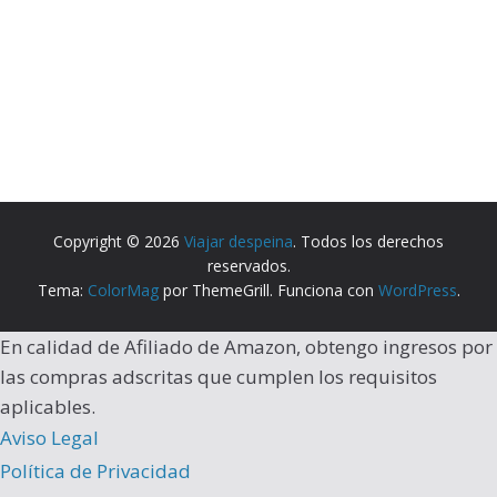
Copyright © 2026
Viajar despeina
. Todos los derechos
reservados.
Tema:
ColorMag
por ThemeGrill. Funciona con
WordPress
.
En calidad de Afiliado de Amazon, obtengo ingresos por
las compras adscritas que cumplen los requisitos
aplicables.
Aviso Legal
Política de Privacidad