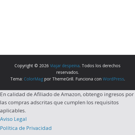
Copyright © 2026
Viajar despeina
. Todos los derechos
reservados.
Tema:
ColorMag
por ThemeGrill. Funciona con
WordPress
.
En calidad de Afiliado de Amazon, obtengo ingresos por
las compras adscritas que cumplen los requisitos
aplicables.
Aviso Legal
Política de Privacidad