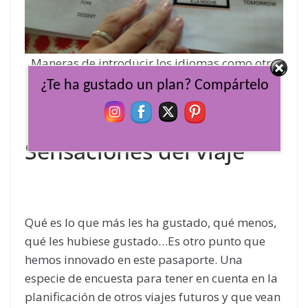
Maneras de introducir los idiomas como otro
factor del viaje
¿Te ha gustado un plan? Compártelo
Sensaciones del viaje
Qué es lo que más les ha gustado, qué menos,
qué les hubiese gustado…Es otro punto que
hemos innovado en este pasaporte. Una
especie de encuesta para tener en cuenta en la
planificación de otros viajes futuros y que vean