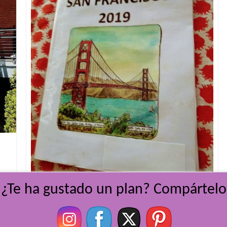
:
¿Te ha gustado un plan? Compártelo
PASAPORTES LÚDICOS
SAN FRANCISCO
20 septiembre, 2019
Viajar despeina