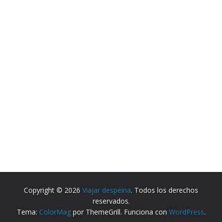
Copyright © 2026
Viajar despeina
. Todos los derechos
reservados.
Tema:
ColorMag
por ThemeGrill. Funciona con
WordPress
.