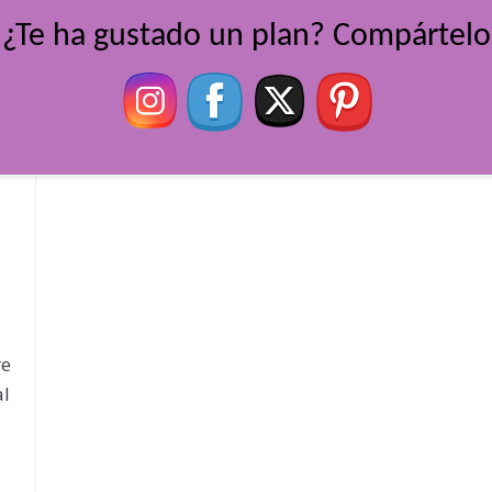
¿Te ha gustado un plan? Compártelo
re
al