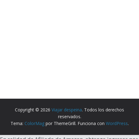
Copyright © 2026
Viajar despeina
. Todos los derechos
reservados.
Tema:
ColorMag
por ThemeGrill. Funciona con
WordPress
.