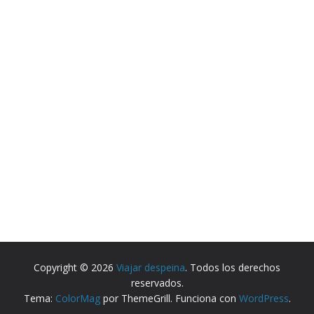
Copyright © 2026
Viajar despeina
. Todos los derechos
reservados.
Tema:
ColorMag
por ThemeGrill. Funciona con
WordPress
.