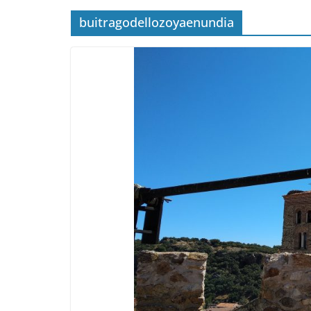
buitragodellozoyaenundia