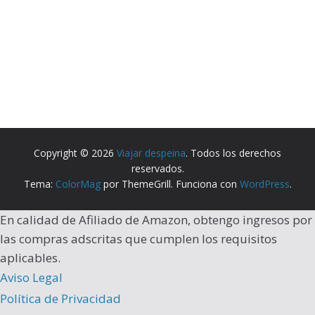
Copyright © 2026
Viajar despeina
. Todos los derechos
reservados.
Tema:
ColorMag
por ThemeGrill. Funciona con
WordPress
.
En calidad de Afiliado de Amazon, obtengo ingresos por
las compras adscritas que cumplen los requisitos
aplicables.
Aviso Legal
Política de Privacidad