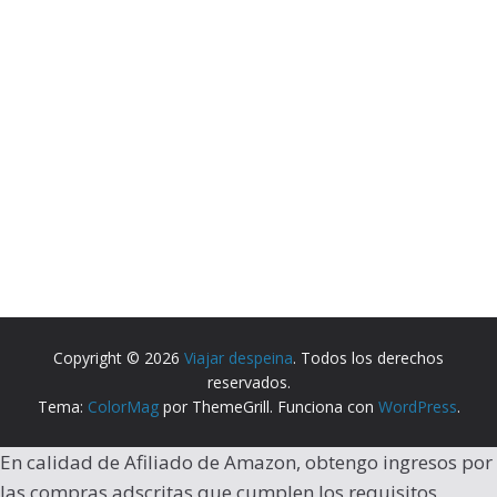
Copyright © 2026
Viajar despeina
. Todos los derechos
reservados.
Tema:
ColorMag
por ThemeGrill. Funciona con
WordPress
.
En calidad de Afiliado de Amazon, obtengo ingresos por
las compras adscritas que cumplen los requisitos