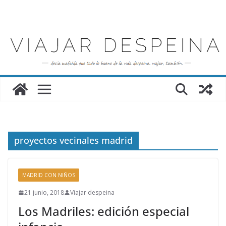
Saltar
al
contenido
proyectos vecinales madrid
MADRID CON NIÑOS
21 junio, 2018
Viajar despeina
Los Madriles: edición especial