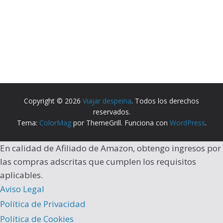
Copyright © 2026
Viajar despeina
. Todos los derechos
reservados.
Tema:
ColorMag
por ThemeGrill. Funciona con
WordPress
.
En calidad de Afiliado de Amazon, obtengo ingresos por
las compras adscritas que cumplen los requisitos
aplicables.
Aviso Legal
Política de Privacidad
Política de Cookies