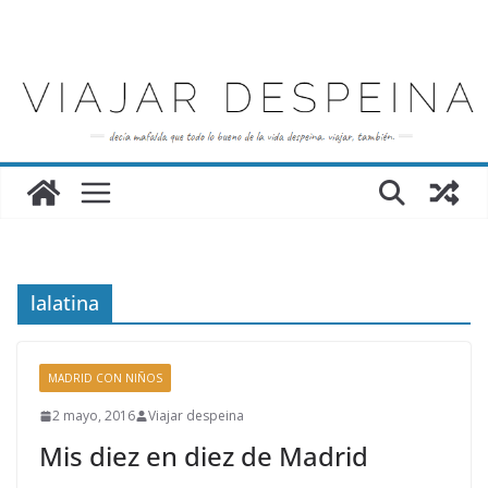
Saltar
al
contenido
lalatina
MADRID CON NIÑOS
2 mayo, 2016
Viajar despeina
Mis diez en diez de Madrid