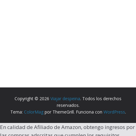
Copyright © 2026
Viajar despeina
. Todos los derechos
reservados.
Tema:
ColorMag
por ThemeGrill. Funciona con
WordPress
.
En calidad de Afiliado de Amazon, obtengo ingresos por
las compras adscritas que cumplen los requisitos