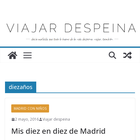
Saltar
al
contenido
diezaños
MADRID CON NIÑOS
2 mayo, 2016
Viajar despeina
Mis diez en diez de Madrid